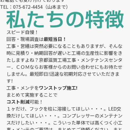
TEL：
075-672-4454
（山本まで）
スピード自慢！
回答・現場調査は
最短当日！
工事・営繕は突然必要になることもありますが、そんな
時に見積り・納期回答が遅いと工場の生産性に影響をき
たしますよね？京都滋賀工場工事・メンテナンスセンタ
ー．ＣＯＭならお客様からのお問い合わせにもお待たせ
しません。最短即日!迅速な初期対応させていただきま
す!
工事・メンテを
ワンストップ施工!
まとめて実施することで
コスト削減
可能！
１ヶだけ、フックを柱に溶接してほしい・・・。LED交
換だけしてほしい・・・。コンプレッサーのメンテナン
スだけしたい・・・。こういった単体では高くつく小工
事・メンテのご要望は、まとめてご依頼ください。まと