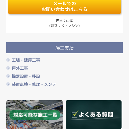
メールでの
お問い合わせはこちら
担当：山本
（運営：Ｋ・マシン）
施工実績
工場・建屋工事
屋外工事
機器設置・移設
装置点検・修理・メンテ