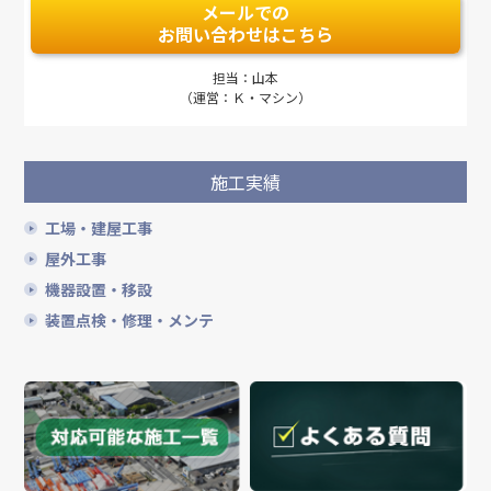
メールでの
お問い合わせはこちら
担当：山本
（運営：Ｋ・マシン）
施工実績
工場・建屋工事
屋外工事
機器設置・移設
装置点検・修理・メンテ