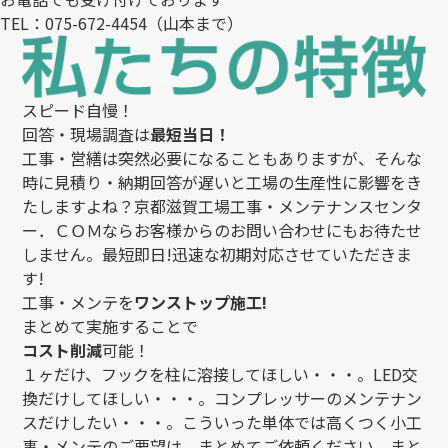
TEL：
075-672-4454
（山本まで）
スピード自慢！
回答・現場調査は
最短当日！
工事・営繕は突然必要になることもありますが、そんな
時に見積り・納期回答が遅いと工場の生産性に影響をき
たしますよね？京都滋賀工場工事・メンテナンスセンタ
ー．ＣＯＭならお客様からのお問い合わせにもお待たせ
しません。最短即日!迅速な初期対応させていただきま
す!
工事・メンテを
ワンストップ施工!
まとめて実施することで
コスト削減
可能！
１ヶだけ、フックを柱に溶接してほしい・・・。LED交
換だけしてほしい・・・。コンプレッサーのメンテナン
スだけしたい・・・。こういった単体では高くつく小工
事・メンテのご要望は、まとめてご依頼ください。まと