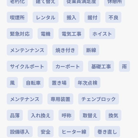
老朽化
建て替え
従業員満足度
休憩所
喫煙所
レンタル
搬入
据付
不良
緊急対応
電機
電気工事
ホイスト
メンテンナンス
焼き付き
断線
サイクルポート
カーポート
基礎工事
雨
風
自転車
置き場
年次点検
メンテナンス
専用装置
チェンブロック
品薄
入れ換え
呼称
取替え
換気
設備導入
安全
ヒーター線
巻き直し