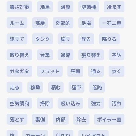
暑さ対策
冷房
温度
空調機
冷ます
ルーム
部屋
効率的
足場
一石二鳥
組立て
タンク
脚立
昇る
降りる
取り替え
台車
通路
張り替え
予防
ガタガタ
フラット
平面
通る
歩く
走る
移動
積む
落下
管路
空気調和
掃除
吸い込み
強力
汚れ
落とす
裏側
内部
除去
ボイラー室
埃
カーテン
仕切り
レイアウト