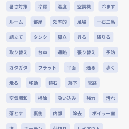
暑さ対策
冷房
温度
空調機
冷ます
ルーム
部屋
効率的
足場
一石二鳥
組立て
タンク
脚立
昇る
降りる
取り替え
台車
通路
張り替え
予防
ガタガタ
フラット
平面
通る
歩く
走る
移動
積む
落下
管路
空気調和
掃除
吸い込み
強力
汚れ
落とす
裏側
内部
除去
ボイラー室
埃
カーテン
仕切り
レイアウト