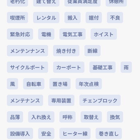
老朽化
建て替え
従業員満足度
休憩所
喫煙所
レンタル
搬入
据付
不良
緊急対応
電機
電気工事
ホイスト
メンテンナンス
焼き付き
断線
サイクルポート
カーポート
基礎工事
雨
風
自転車
置き場
年次点検
メンテナンス
専用装置
チェンブロック
品薄
入れ換え
呼称
取替え
換気
設備導入
安全
ヒーター線
巻き直し