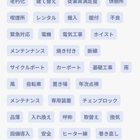
老朽化
建て替え
従業員満足度
休憩所
喫煙所
レンタル
搬入
据付
不良
緊急対応
電機
電気工事
ホイスト
メンテンナンス
焼き付き
断線
サイクルポート
カーポート
基礎工事
雨
風
自転車
置き場
年次点検
メンテナンス
専用装置
チェンブロック
品薄
入れ換え
呼称
取替え
換気
設備導入
安全
ヒーター線
巻き直し