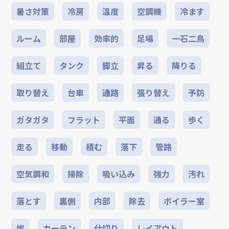
暑さ対策
冷房
温度
空調機
冷ます
ルーム
部屋
効率的
足場
一石二鳥
組立て
タンク
脚立
昇る
降りる
取り替え
台車
通路
張り替え
予防
ガタガタ
フラット
平面
通る
歩く
走る
移動
積む
落下
管路
空気調和
掃除
吸い込み
強力
汚れ
落とす
裏側
内部
除去
ボイラー室
埃
カーテン
仕切り
レイアウト