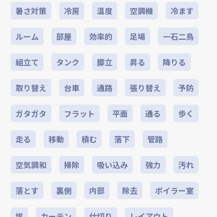
暑さ対策
冷房
温度
空調機
冷ます
ルーム
部屋
効率的
足場
一石二鳥
組立て
タンク
脚立
昇る
降りる
取り替え
台車
通路
張り替え
予防
ガタガタ
フラット
平面
通る
歩く
走る
移動
積む
落下
管路
空気調和
掃除
吸い込み
強力
汚れ
落とす
裏側
内部
除去
ボイラー室
埃
カーテン
仕切り
レイアウト