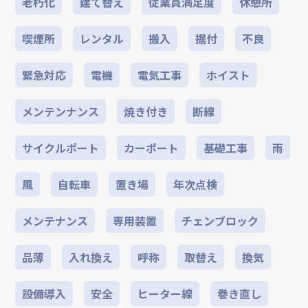
老朽化
建て替え
従業員満足度
休憩所
喫煙所
レンタル
搬入
据付
不良
緊急対応
電機
電気工事
ホイスト
メンテンナンス
焼き付き
断線
サイクルポート
カーポート
基礎工事
雨
風
自転車
置き場
年次点検
メンテナンス
専用装置
チェンブロック
品薄
入れ換え
呼称
取替え
換気
設備導入
安全
ヒーター線
巻き直し