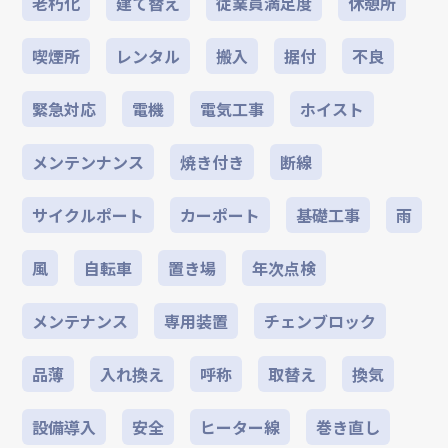
老朽化
建て替え
従業員満足度
休憩所
喫煙所
レンタル
搬入
据付
不良
緊急対応
電機
電気工事
ホイスト
メンテンナンス
焼き付き
断線
サイクルポート
カーポート
基礎工事
雨
風
自転車
置き場
年次点検
メンテナンス
専用装置
チェンブロック
品薄
入れ換え
呼称
取替え
換気
設備導入
安全
ヒーター線
巻き直し