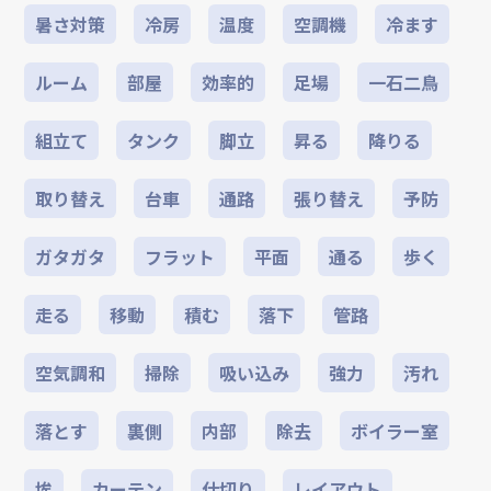
暑さ対策
冷房
温度
空調機
冷ます
ルーム
部屋
効率的
足場
一石二鳥
組立て
タンク
脚立
昇る
降りる
取り替え
台車
通路
張り替え
予防
ガタガタ
フラット
平面
通る
歩く
走る
移動
積む
落下
管路
空気調和
掃除
吸い込み
強力
汚れ
落とす
裏側
内部
除去
ボイラー室
埃
カーテン
仕切り
レイアウト