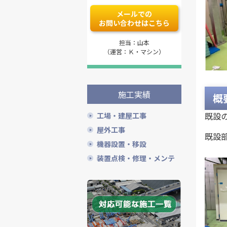
メールでの
お問い合わせはこちら
担当：山本
（運営：Ｋ・マシン）
施工実績
概
既設
工場・建屋工事
屋外工事
既設
機器設置・移設
装置点検・修理・メンテ