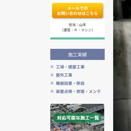
メールでの
お問い合わせはこちら
担当：山本
（運営：Ｋ・マシン）
施工実績
工場・建屋工事
屋外工事
機器設置・移設
装置点検・修理・メンテ